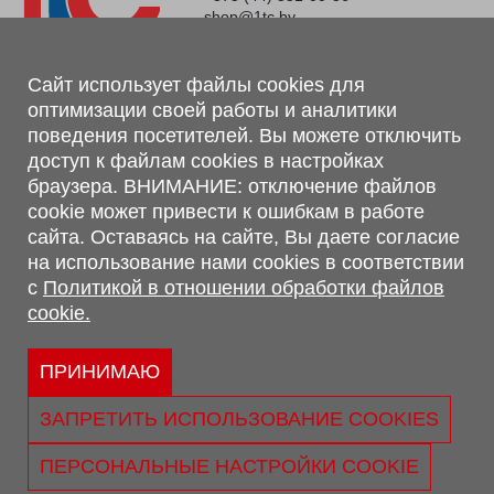
shop@1tc.by
Магазин, склад
Сайт использует файлы cookies для
оптимизации своей работы и аналитики
г. Минск, Минский р-н, п. Привольный, ул. Мира, 20А,
поведения посетителей. Вы можете отключить
223062
доступ к файлам cookies в настройках
г. Брест, ул. Лейтенанта Рябцева, 108 В, 224701
браузера. ВНИМАНИЕ: отключение файлов
Обращаем Ваше внимание, что вся предоставленная на сайте
cookie может привести к ошибкам в работе
информация, касающаяся комплектаций, технических
сайта. Оставаясь на сайте, Вы даете согласие
характеристик, цветовых сочетаний, а также стоимости и
на использование нами cookies в соответствии
сервисного обслуживания носит информационный характер и
с
Политикой в отношении обработки файлов
не является публичной офертой, определяемой п.2 ст.407
cookie.
Гражданского кодекса Республики Беларусь.
Политика обработки персональных данных
Политикой в отношении обработки файлов cookie.
ПРИНИМАЮ
Персональные настройки cookie
ЗАПРЕТИТЬ ИСПОЛЬЗОВАНИЕ COOKIES
© 2026 ООО «Трансконсалт Сервис» УНП 290667530.
Свидетельство о регистрации №290667530 выдано 02.02.2009
ПЕРСОНАЛЬНЫЕ НАСТРОЙКИ COOKIE
г. Администрацией Ленинского р-на г. Бреста