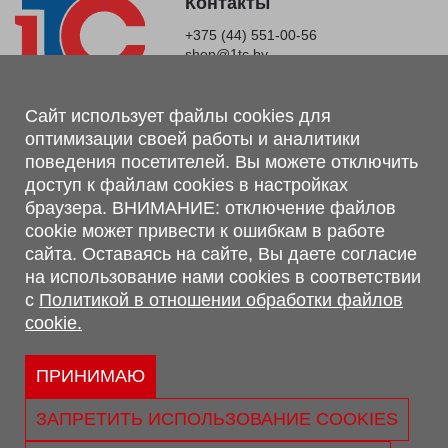
Контакты
+375 (44) 551-00-56
shop@1tc.by
Магазин, склад
Сайт использует файлы cookies для
оптимизации своей работы и аналитики
г. Минск, Минский р-н, п. Привольный, ул. Мира, 20А,
поведения посетителей. Вы можете отключить
223062
доступ к файлам cookies в настройках
г. Брест, ул. Лейтенанта Рябцева, 108 В, 224701
браузера. ВНИМАНИЕ: отключение файлов
Обращаем Ваше внимание, что вся предоставленная на сайте
cookie может привести к ошибкам в работе
информация, касающаяся комплектаций, технических
сайта. Оставаясь на сайте, Вы даете согласие
характеристик, цветовых сочетаний, а также стоимости и
на использование нами cookies в соответствии
сервисного обслуживания носит информационный характер и
с
Политикой в отношении обработки файлов
не является публичной офертой, определяемой п.2 ст.407
cookie.
Гражданского кодекса Республики Беларусь.
Политика обработки персональных данных
Политикой в отношении обработки файлов cookie.
ПРИНИМАЮ
Персональные настройки cookie
ЗАПРЕТИТЬ ИСПОЛЬЗОВАНИЕ COOKIES
© 2026 ООО «Трансконсалт Сервис» УНП 290667530.