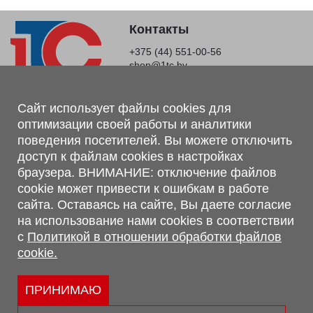
Контакты
+375 (44) 551-00-56
shop@1tc.by
Магазин, склад
Сайт использует файлы cookies для
оптимизации своей работы и аналитики
г. Минск, Минский р-н, п. Привольный, ул. Мира, 20А,
поведения посетителей. Вы можете отключить
223062
доступ к файлам cookies в настройках
г. Брест, ул. Лейтенанта Рябцева, 108 В, 224701
браузера. ВНИМАНИЕ: отключение файлов
Обращаем Ваше внимание, что вся предоставленная на сайте
cookie может привести к ошибкам в работе
информация, касающаяся комплектаций, технических
сайта. Оставаясь на сайте, Вы даете согласие
характеристик, цветовых сочетаний, а также стоимости и
на использование нами cookies в соответствии
сервисного обслуживания носит информационный характер и
с
Политикой в отношении обработки файлов
не является публичной офертой, определяемой п.2 ст.407
cookie.
Гражданского кодекса Республики Беларусь.
Политика обработки персональных данных
Политикой в отношении обработки файлов cookie.
ПРИНИМАЮ
Персональные настройки cookie