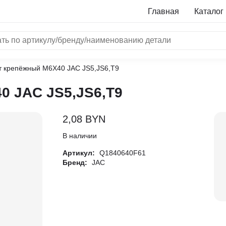
Главная
Каталог
т крепёжный М6X40 JAC JS5,JS6,T9
NRF
0 JAC JS5,JS6,T9
Bosch
Все бренды
2,08
BYN
i
В наличии
Артикул:
Q1840640F61
L
Бренд:
JAC
ON
LTER
ALL
I