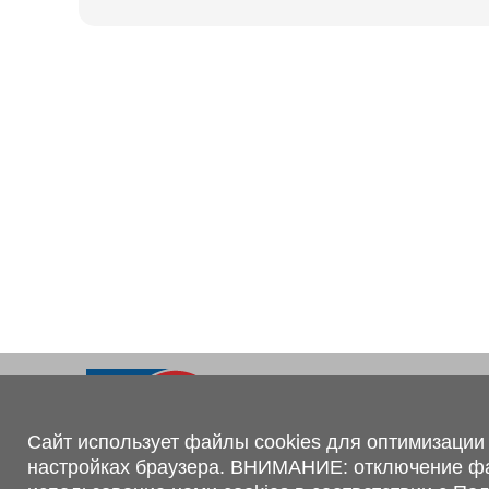
Ходовая часть
KOGEL
Электрооборудование
SACHS
BPW
Контакты
+375 (44) 551-00-56
shop@1tc.by
Сайт использует файлы cookies для оптимизации 
настройках браузера. ВНИМАНИЕ: отключение файл