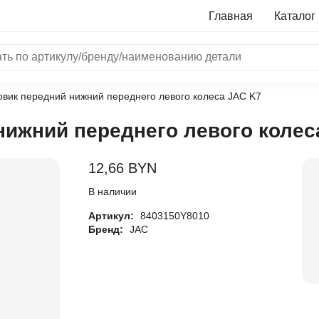
Главная
Каталог
овик передний нижний переднего левого колеса JAC K7
NRF
нижний переднего левого колес
Bosch
Все бренды
12,66
BYN
i
В наличии
Артикул:
8403150Y8010
L
Бренд:
JAC
ON
LTER
ALL
I