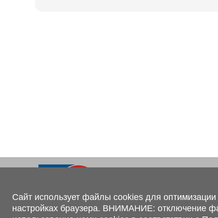
Ходовая часть
KOGEL
Электрооборудование
SACHS
BPW
Контакты
+375 (44) 551-00-56
shop@1tc.by
Сайт использует файлы cookies для оптимизации 
настройках браузера. ВНИМАНИЕ: отключение файл