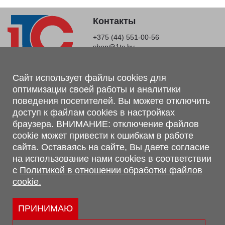
Контакты
+375 (44) 551-00-56
shop@1tc.by
Магазин, склад
Сайт использует файлы cookies для
оптимизации своей работы и аналитики
г. Минск, Минский р-н, п. Привольный, ул. Мира, 20А,
поведения посетителей. Вы можете отключить
223062
доступ к файлам cookies в настройках
г. Брест, ул. Лейтенанта Рябцева, 108 В, 224701
браузера. ВНИМАНИЕ: отключение файлов
Обращаем Ваше внимание, что вся предоставленная на сайте
cookie может привести к ошибкам в работе
информация, касающаяся комплектаций, технических
сайта. Оставаясь на сайте, Вы даете согласие
характеристик, цветовых сочетаний, а также стоимости и
на использование нами cookies в соответствии
сервисного обслуживания носит информационный характер и
с
Политикой в отношении обработки файлов
не является публичной офертой, определяемой п.2 ст.407
cookie.
Гражданского кодекса Республики Беларусь.
Политика обработки персональных данных
Политикой в отношении обработки файлов cookie.
ПРИНИМАЮ
Персональные настройки cookie