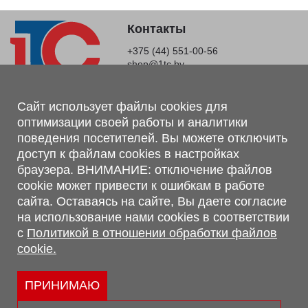
Контакты
+375 (44) 551-00-56
shop@1tc.by
Магазин, склад
Сайт использует файлы cookies для
оптимизации своей работы и аналитики
г. Минск, Минский р-н, п. Привольный, ул. Мира, 20А,
поведения посетителей. Вы можете отключить
223062
доступ к файлам cookies в настройках
г. Брест, ул. Лейтенанта Рябцева, 108 В, 224701
браузера. ВНИМАНИЕ: отключение файлов
Обращаем Ваше внимание, что вся предоставленная на сайте
cookie может привести к ошибкам в работе
информация, касающаяся комплектаций, технических
сайта. Оставаясь на сайте, Вы даете согласие
характеристик, цветовых сочетаний, а также стоимости и
на использование нами cookies в соответствии
сервисного обслуживания носит информационный характер и
с
Политикой в отношении обработки файлов
не является публичной офертой, определяемой п.2 ст.407
cookie.
Гражданского кодекса Республики Беларусь.
Политика обработки персональных данных
Политикой в отношении обработки файлов cookie.
ПРИНИМАЮ
Персональные настройки cookie