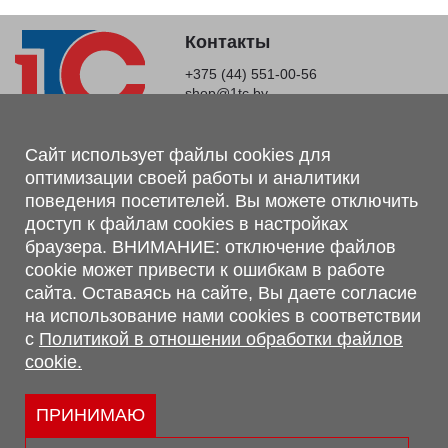
Контакты
+375 (44) 551-00-56
shop@1tc.by
Магазин, склад
Сайт использует файлы cookies для
оптимизации своей работы и аналитики
г. Минск, Минский р-н, п. Привольный, ул. Мира, 20А,
поведения посетителей. Вы можете отключить
223062
доступ к файлам cookies в настройках
г. Брест, ул. Лейтенанта Рябцева, 108 В, 224701
браузера. ВНИМАНИЕ: отключение файлов
Обращаем Ваше внимание, что вся предоставленная на сайте
cookie может привести к ошибкам в работе
информация, касающаяся комплектаций, технических
сайта. Оставаясь на сайте, Вы даете согласие
характеристик, цветовых сочетаний, а также стоимости и
на использование нами cookies в соответствии
сервисного обслуживания носит информационный характер и
с
Политикой в отношении обработки файлов
не является публичной офертой, определяемой п.2 ст.407
cookie.
Гражданского кодекса Республики Беларусь.
Политика обработки персональных данных
Политикой в отношении обработки файлов cookie.
ПРИНИМАЮ
Персональные настройки cookie