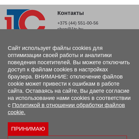
Контакты
+375 (44) 551-00-56
shop@1tc.by
Магазин, склад
Сайт использует файлы cookies для
оптимизации своей работы и аналитики
г. Минск, Минский р-н, п. Привольный, ул. Мира, 20А,
поведения посетителей. Вы можете отключить
223062
доступ к файлам cookies в настройках
г. Брест, ул. Лейтенанта Рябцева, 108 В, 224701
браузера. ВНИМАНИЕ: отключение файлов
Обращаем Ваше внимание, что вся предоставленная на сайте
cookie может привести к ошибкам в работе
информация, касающаяся комплектаций, технических
сайта. Оставаясь на сайте, Вы даете согласие
характеристик, цветовых сочетаний, а также стоимости и
на использование нами cookies в соответствии
сервисного обслуживания носит информационный характер и
с
Политикой в отношении обработки файлов
не является публичной офертой, определяемой п.2 ст.407
cookie.
Гражданского кодекса Республики Беларусь.
Политика обработки персональных данных
Политикой в отношении обработки файлов cookie.
ПРИНИМАЮ
Персональные настройки cookie