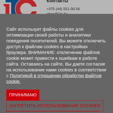
Контакты
+375 (44) 551-00-56
shop@1tc.by
Магазин, склад
Сайт использует файлы cookies для
оптимизации своей работы и аналитики
г. Минск, Минский р-н, п. Привольный, ул. Мира, 20А,
поведения посетителей. Вы можете отключить
223062
доступ к файлам cookies в настройках
г. Брест, ул. Лейтенанта Рябцева, 108 В, 224701
браузера. ВНИМАНИЕ: отключение файлов
Обращаем Ваше внимание, что вся предоставленная на сайте
cookie может привести к ошибкам в работе
информация, касающаяся комплектаций, технических
сайта. Оставаясь на сайте, Вы даете согласие
характеристик, цветовых сочетаний, а также стоимости и
на использование нами cookies в соответствии
сервисного обслуживания носит информационный характер и
с
Политикой в отношении обработки файлов
не является публичной офертой, определяемой п.2 ст.407
cookie.
Гражданского кодекса Республики Беларусь.
Политика обработки персональных данных
Политикой в отношении обработки файлов cookie.
ПРИНИМАЮ
Персональные настройки cookie
ЗАПРЕТИТЬ ИСПОЛЬЗОВАНИЕ COOKIES
© 2026 ООО «Трансконсалт Сервис» УНП 290667530.