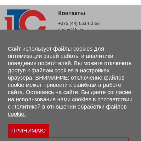
Контакты
+375 (44) 551-00-56
shop@1tc.by
Магазин, склад
Сайт использует файлы cookies для
оптимизации своей работы и аналитики
г. Минск, Минский р-н, п. Привольный, ул. Мира, 20А,
поведения посетителей. Вы можете отключить
223062
доступ к файлам cookies в настройках
г. Брест, ул. Лейтенанта Рябцева, 108 В, 224701
браузера. ВНИМАНИЕ: отключение файлов
Обращаем Ваше внимание, что вся предоставленная на сайте
cookie может привести к ошибкам в работе
информация, касающаяся комплектаций, технических
сайта. Оставаясь на сайте, Вы даете согласие
характеристик, цветовых сочетаний, а также стоимости и
на использование нами cookies в соответствии
сервисного обслуживания носит информационный характер и
с
Политикой в отношении обработки файлов
не является публичной офертой, определяемой п.2 ст.407
cookie.
Гражданского кодекса Республики Беларусь.
Политика обработки персональных данных
Политикой в отношении обработки файлов cookie.
ПРИНИМАЮ
Персональные настройки cookie