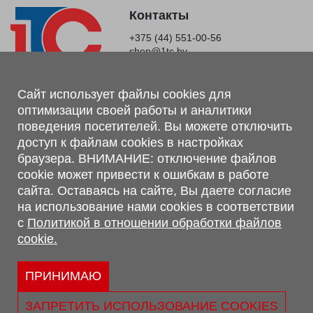
Контакты
+375 (44) 551-00-56
shop@1tc.by
Магазин, склад
Сайт использует файлы cookies для
оптимизации своей работы и аналитики
г. Минск, Минский р-н, п. Привольный, ул. Мира, 20А,
поведения посетителей. Вы можете отключить
223062
доступ к файлам cookies в настройках
г. Брест, ул. Лейтенанта Рябцева, 108 В, 224701
браузера. ВНИМАНИЕ: отключение файлов
Обращаем Ваше внимание, что вся предоставленная на сайте
cookie может привести к ошибкам в работе
информация, касающаяся комплектаций, технических
сайта. Оставаясь на сайте, Вы даете согласие
характеристик, цветовых сочетаний, а также стоимости и
на использование нами cookies в соответствии
сервисного обслуживания носит информационный характер и
с
Политикой в отношении обработки файлов
не является публичной офертой, определяемой п.2 ст.407
cookie.
Гражданского кодекса Республики Беларусь.
Политика обработки персональных данных
Политикой в отношении обработки файлов cookie.
ПРИНИМАЮ
Персональные настройки cookie
ЗАПРЕТИТЬ ИСПОЛЬЗОВАНИЕ COOKIES