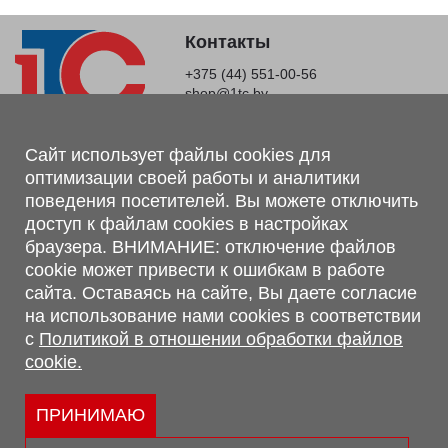
Контакты
+375 (44) 551-00-56
shop@1tc.by
Магазин, склад
Сайт использует файлы cookies для
оптимизации своей работы и аналитики
г. Минск, Минский р-н, п. Привольный, ул. Мира, 20А,
поведения посетителей. Вы можете отключить
223062
доступ к файлам cookies в настройках
г. Брест, ул. Лейтенанта Рябцева, 108 В, 224701
браузера. ВНИМАНИЕ: отключение файлов
Обращаем Ваше внимание, что вся предоставленная на сайте
cookie может привести к ошибкам в работе
информация, касающаяся комплектаций, технических
сайта. Оставаясь на сайте, Вы даете согласие
характеристик, цветовых сочетаний, а также стоимости и
на использование нами cookies в соответствии
сервисного обслуживания носит информационный характер и
с
Политикой в отношении обработки файлов
не является публичной офертой, определяемой п.2 ст.407
cookie.
Гражданского кодекса Республики Беларусь.
Политика обработки персональных данных
Политикой в отношении обработки файлов cookie.
ПРИНИМАЮ
Персональные настройки cookie