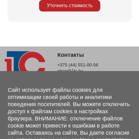
Уточнить стоимость
Контакты
+375 (44) 551-00-56
shop@1tc.by
Магазин, склад
Сайт использует файлы cookies для
оптимизации своей работы и аналитики
г. Минск, Минский р-н, п. Привольный, ул. Мира, 20А,
поведения посетителей. Вы можете отключить
223062
доступ к файлам cookies в настройках
г. Брест, ул. Лейтенанта Рябцева, 108 В, 224701
браузера. ВНИМАНИЕ: отключение файлов
Обращаем Ваше внимание, что вся предоставленная на сайте
cookie может привести к ошибкам в работе
информация, касающаяся комплектаций, технических
сайта. Оставаясь на сайте, Вы даете согласие
характеристик, цветовых сочетаний, а также стоимости и