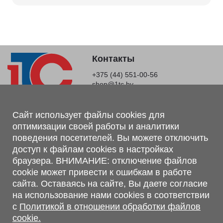
Контакты
+375 (44) 551-00-56
shop@1tc.by
Магазин, склад
Сайт использует файлы cookies для
оптимизации своей работы и аналитики
г. Минск, Минский р-н, п. Привольный, ул. Мира, 20А,
поведения посетителей. Вы можете отключить
223062
доступ к файлам cookies в настройках
г. Брест, ул. Лейтенанта Рябцева, 108 В, 224701
браузера. ВНИМАНИЕ: отключение файлов
Обращаем Ваше внимание, что вся предоставленная на сайте
cookie может привести к ошибкам в работе
информация, касающаяся комплектаций, технических
сайта. Оставаясь на сайте, Вы даете согласие
характеристик, цветовых сочетаний, а также стоимости и
на использование нами cookies в соответствии
сервисного обслуживания носит информационный характер и
с
Политикой в отношении обработки файлов
не является публичной офертой, определяемой п.2 ст.407
cookie.
Гражданского кодекса Республики Беларусь.