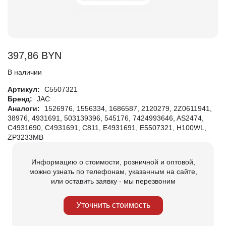
397,86
BYN
В наличии
Артикул:
C5507321
Бренд:
JAC
Аналоги:
1526976, 1556334, 1686587, 2120279, 2Z0611941,
38976, 4931691, 503139396, 545176, 7424993646, AS2474,
C4931690, C4931691, C811, E4931691, E5507321, H100WL,
ZP3233MB
Информацию о стоимости, розничной и оптовой,
можно узнать по телефонам, указанным на сайте,
или оставить заявку - мы перезвоним
Уточнить стоимость