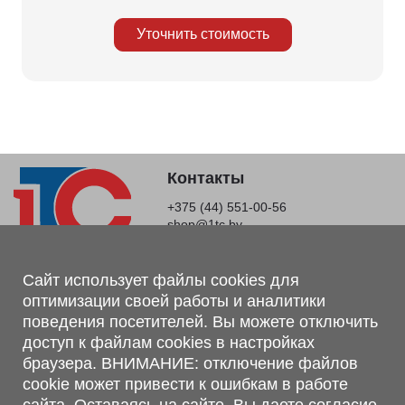
Уточнить стоимость
Контакты
+375 (44) 551-00-56
shop@1tc.by
Магазин, склад
Сайт использует файлы cookies для
оптимизации своей работы и аналитики
г. Минск, Минский р-н, п. Привольный, ул. Мира, 20А,
поведения посетителей. Вы можете отключить
223062
доступ к файлам cookies в настройках
г. Брест, ул. Лейтенанта Рябцева, 108 В, 224701
браузера. ВНИМАНИЕ: отключение файлов
Обращаем Ваше внимание, что вся предоставленная на сайте
cookie может привести к ошибкам в работе
информация, касающаяся комплектаций, технических