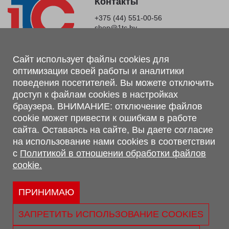
Контакты
+375 (44) 551-00-56
shop@1tc.by
Магазин, склад
Сайт использует файлы cookies для
оптимизации своей работы и аналитики
г. Минск, Минский р-н, п. Привольный, ул. Мира, 20А,
поведения посетителей. Вы можете отключить
223062
доступ к файлам cookies в настройках
г. Брест, ул. Лейтенанта Рябцева, 108 В, 224701
браузера. ВНИМАНИЕ: отключение файлов
Обращаем Ваше внимание, что вся предоставленная на сайте
cookie может привести к ошибкам в работе
информация, касающаяся комплектаций, технических
сайта. Оставаясь на сайте, Вы даете согласие
характеристик, цветовых сочетаний, а также стоимости и
на использование нами cookies в соответствии
сервисного обслуживания носит информационный характер и
с
Политикой в отношении обработки файлов
не является публичной офертой, определяемой п.2 ст.407
cookie.
Гражданского кодекса Республики Беларусь.
Политика обработки персональных данных
Политикой в отношении обработки файлов cookie.
ПРИНИМАЮ
Персональные настройки cookie
ЗАПРЕТИТЬ ИСПОЛЬЗОВАНИЕ COOKIES
© 2026 ООО «Трансконсалт Сервис» УНП 290667530.