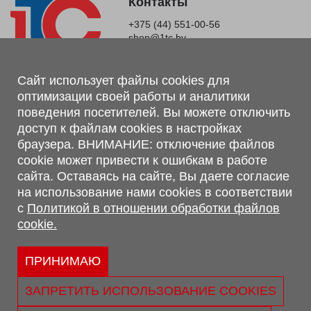
Контакты
+375 (44) 551-00-56
shop@1tc.by
Магазин, склад
Сайт использует файлы cookies для
оптимизации своей работы и аналитики
г. Минск, Минский р-н, п. Привольный, ул. Мира, 20А,
поведения посетителей. Вы можете отключить
223062
доступ к файлам cookies в настройках
г. Брест, ул. Лейтенанта Рябцева, 108 В, 224701
браузера. ВНИМАНИЕ: отключение файлов
Обращаем Ваше внимание, что вся предоставленная на сайте
cookie может привести к ошибкам в работе
информация, касающаяся комплектаций, технических
сайта. Оставаясь на сайте, Вы даете согласие
характеристик, цветовых сочетаний, а также стоимости и
на использование нами cookies в соответствии
сервисного обслуживания носит информационный характер и
с
Политикой в отношении обработки файлов
не является публичной офертой, определяемой п.2 ст.407
cookie.
Гражданского кодекса Республики Беларусь.
Политика обработки персональных данных
Политикой в отношении обработки файлов cookie.
ПРИНИМАЮ
Персональные настройки cookie
ЗАПРЕТИТЬ ИСПОЛЬЗОВАНИЕ COOKIES
© 2026 ООО «Трансконсалт Сервис» УНП 290667530.