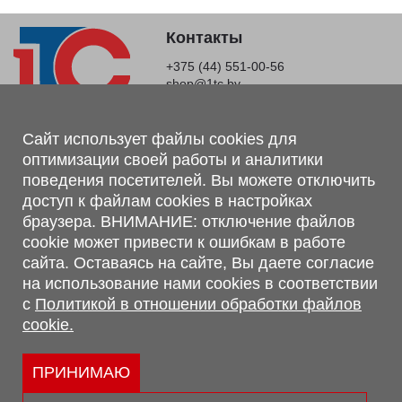
Контакты
+375 (44) 551-00-56
shop@1tc.by
Магазин, склад
Сайт использует файлы cookies для
оптимизации своей работы и аналитики
г. Минск, Минский р-н, п. Привольный, ул. Мира, 20А,
поведения посетителей. Вы можете отключить
223062
доступ к файлам cookies в настройках
г. Брест, ул. Лейтенанта Рябцева, 108 В, 224701
браузера. ВНИМАНИЕ: отключение файлов
Обращаем Ваше внимание, что вся предоставленная на сайте
cookie может привести к ошибкам в работе
информация, касающаяся комплектаций, технических
сайта. Оставаясь на сайте, Вы даете согласие
характеристик, цветовых сочетаний, а также стоимости и
на использование нами cookies в соответствии
сервисного обслуживания носит информационный характер и
с
Политикой в отношении обработки файлов
не является публичной офертой, определяемой п.2 ст.407
cookie.
Гражданского кодекса Республики Беларусь.
Политика обработки персональных данных
Политикой в отношении обработки файлов cookie.
ПРИНИМАЮ
Персональные настройки cookie