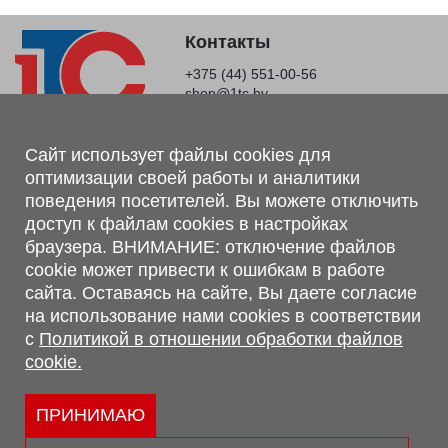
Контакты
+375 (44) 551-00-56
shop@1tc.by
Магазин, склад
Сайт использует файлы cookies для
оптимизации своей работы и аналитики
г. Минск, Минский р-н, п. Привольный, ул. Мира, 20А,
поведения посетителей. Вы можете отключить
223062
доступ к файлам cookies в настройках
г. Брест, ул. Лейтенанта Рябцева, 108 В, 224701
браузера. ВНИМАНИЕ: отключение файлов
Обращаем Ваше внимание, что вся предоставленная на сайте
cookie может привести к ошибкам в работе
информация, касающаяся комплектаций, технических
сайта. Оставаясь на сайте, Вы даете согласие
характеристик, цветовых сочетаний, а также стоимости и
на использование нами cookies в соответствии
сервисного обслуживания носит информационный характер и
с
Политикой в отношении обработки файлов
не является публичной офертой, определяемой п.2 ст.407
cookie.
Гражданского кодекса Республики Беларусь.
Политика обработки персональных данных
Политикой в отношении обработки файлов cookie.
ПРИНИМАЮ
Персональные настройки cookie