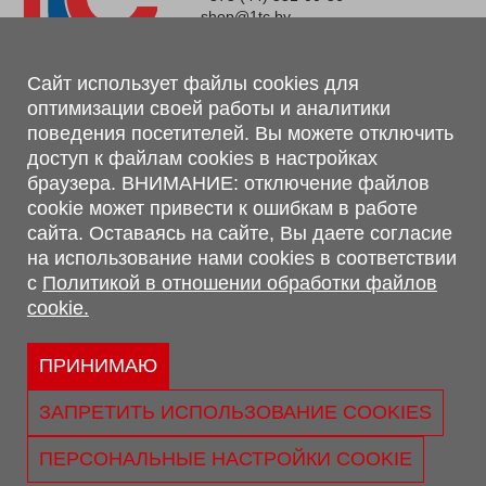
shop@1tc.by
Магазин, склад
Сайт использует файлы cookies для
оптимизации своей работы и аналитики
г. Минск, Минский р-н, п. Привольный, ул. Мира, 20А,
поведения посетителей. Вы можете отключить
223062
доступ к файлам cookies в настройках
г. Брест, ул. Лейтенанта Рябцева, 108 В, 224701
браузера. ВНИМАНИЕ: отключение файлов
Обращаем Ваше внимание, что вся предоставленная на сайте
cookie может привести к ошибкам в работе
информация, касающаяся комплектаций, технических
сайта. Оставаясь на сайте, Вы даете согласие
характеристик, цветовых сочетаний, а также стоимости и
на использование нами cookies в соответствии
сервисного обслуживания носит информационный характер и
с
Политикой в отношении обработки файлов
не является публичной офертой, определяемой п.2 ст.407
cookie.
Гражданского кодекса Республики Беларусь.
Политика обработки персональных данных
Политикой в отношении обработки файлов cookie.
ПРИНИМАЮ
Персональные настройки cookie
ЗАПРЕТИТЬ ИСПОЛЬЗОВАНИЕ COOKIES
© 2026 ООО «Трансконсалт Сервис» УНП 290667530.
Свидетельство о регистрации №290667530 выдано 02.02.2009
ПЕРСОНАЛЬНЫЕ НАСТРОЙКИ COOKIE
г. Администрацией Ленинского р-на г. Бреста