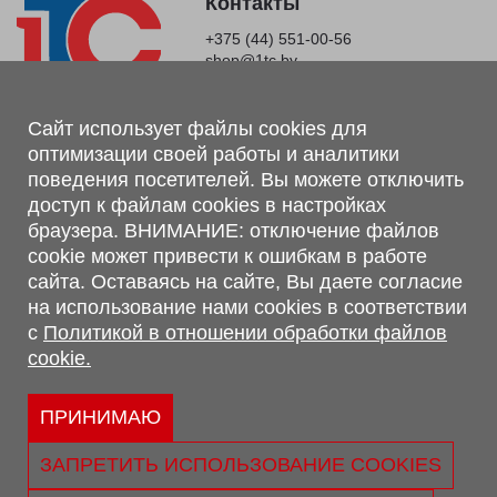
Контакты
+375 (44) 551-00-56
shop@1tc.by
Магазин, склад
Сайт использует файлы cookies для
оптимизации своей работы и аналитики
г. Минск, Минский р-н, п. Привольный, ул. Мира, 20А,
поведения посетителей. Вы можете отключить
223062
доступ к файлам cookies в настройках
г. Брест, ул. Лейтенанта Рябцева, 108 В, 224701
браузера. ВНИМАНИЕ: отключение файлов
Обращаем Ваше внимание, что вся предоставленная на сайте
cookie может привести к ошибкам в работе
информация, касающаяся комплектаций, технических
сайта. Оставаясь на сайте, Вы даете согласие
характеристик, цветовых сочетаний, а также стоимости и
на использование нами cookies в соответствии
сервисного обслуживания носит информационный характер и
с
Политикой в отношении обработки файлов
не является публичной офертой, определяемой п.2 ст.407
cookie.
Гражданского кодекса Республики Беларусь.
Политика обработки персональных данных
Политикой в отношении обработки файлов cookie.
ПРИНИМАЮ
Персональные настройки cookie
ЗАПРЕТИТЬ ИСПОЛЬЗОВАНИЕ COOKIES
© 2026 ООО «Трансконсалт Сервис» УНП 290667530.