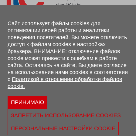
shop@1tc.by
Магазин, склад
Сайт использует файлы cookies для
оптимизации своей работы и аналитики
г. Минск, Минский р-н, п. Привольный, ул. Мира, 20А,
поведения посетителей. Вы можете отключить
223062
доступ к файлам cookies в настройках
г. Брест, ул. Лейтенанта Рябцева, 108 В, 224701
браузера. ВНИМАНИЕ: отключение файлов
Обращаем Ваше внимание, что вся предоставленная на сайте
cookie может привести к ошибкам в работе
информация, касающаяся комплектаций, технических
сайта. Оставаясь на сайте, Вы даете согласие
характеристик, цветовых сочетаний, а также стоимости и
на использование нами cookies в соответствии
сервисного обслуживания носит информационный характер и
с
Политикой в отношении обработки файлов
не является публичной офертой, определяемой п.2 ст.407
cookie.
Гражданского кодекса Республики Беларусь.
Политика обработки персональных данных
Политикой в отношении обработки файлов cookie.
ПРИНИМАЮ
Персональные настройки cookie
ЗАПРЕТИТЬ ИСПОЛЬЗОВАНИЕ COOKIES
© 2026 ООО «Трансконсалт Сервис» УНП 290667530.
Свидетельство о регистрации №290667530 выдано 02.02.2009
ПЕРСОНАЛЬНЫЕ НАСТРОЙКИ COOKIE
г. Администрацией Ленинского р-на г. Бреста