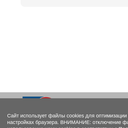
Ходовая часть
KOGEL
Электрооборудование
SACHS
BPW
Контакты
+375 (44) 551-00-56
shop@1tc.by
Сайт использует файлы cookies для оптимизации 
настройках браузера. ВНИМАНИЕ: отключение файл