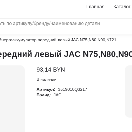
Главная
Каталог
Энергоаккумулятор передний левый JAC N75,N80,N90,N721
NRF
ередний левый JAC N75,N80,N9
Bosch
Все бренды
93,14
BYN
i
В наличии
Артикул:
3519010Q3217
L
Бренд:
JAC
ON
LTER
ALL
I