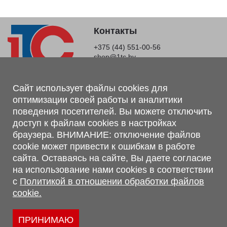
Контакты
+375 (44) 551-00-56
shop@1tc.by
Магазин, склад
Сайт использует файлы cookies для
оптимизации своей работы и аналитики
г. Минск, Минский р-н, п. Привольный, ул. Мира, 20А,
поведения посетителей. Вы можете отключить
223062
доступ к файлам cookies в настройках
г. Брест, ул. Лейтенанта Рябцева, 108 В, 224701
браузера. ВНИМАНИЕ: отключение файлов
Обращаем Ваше внимание, что вся предоставленная на сайте
cookie может привести к ошибкам в работе
информация, касающаяся комплектаций, технических
сайта. Оставаясь на сайте, Вы даете согласие
характеристик, цветовых сочетаний, а также стоимости и
на использование нами cookies в соответствии
сервисного обслуживания носит информационный характер и
с
Политикой в отношении обработки файлов
не является публичной офертой, определяемой п.2 ст.407
cookie.
Гражданского кодекса Республики Беларусь.
Политика обработки персональных данных
Политикой в отношении обработки файлов cookie.
ПРИНИМАЮ