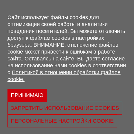
Магазин, склад
Сайт использует файлы cookies для
оптимизации своей работы и аналитики
г. Минск, Минский р-н, п. Привольный, ул. Мира, 20А,
поведения посетителей. Вы можете отключить
223062
доступ к файлам cookies в настройках
г. Брест, ул. Лейтенанта Рябцева, 108 В, 224701
браузера. ВНИМАНИЕ: отключение файлов
Обращаем Ваше внимание, что вся предоставленная на сайте
cookie может привести к ошибкам в работе
информация, касающаяся комплектаций, технических
сайта. Оставаясь на сайте, Вы даете согласие
характеристик, цветовых сочетаний, а также стоимости и
на использование нами cookies в соответствии
сервисного обслуживания носит информационный характер и
с
Политикой в отношении обработки файлов
не является публичной офертой, определяемой п.2 ст.407
cookie.
Гражданского кодекса Республики Беларусь.
Политика обработки персональных данных
Политикой в отношении обработки файлов cookie.
ПРИНИМАЮ
Персональные настройки cookie
ЗАПРЕТИТЬ ИСПОЛЬЗОВАНИЕ COOKIES
© 2026 ООО «Трансконсалт Сервис» УНП 290667530.
Свидетельство о регистрации №290667530 выдано 02.02.2009
ПЕРСОНАЛЬНЫЕ НАСТРОЙКИ COOKIE
г. Администрацией Ленинского р-на г. Бреста
Юридический адрес: ул. Лейтенанта Рябцева, 108 В 224025, г.