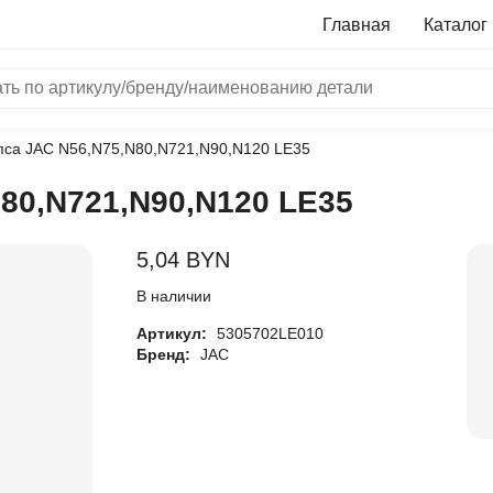
Главная
Каталог
пса JAC N56,N75,N80,N721,N90,N120 LE35
NRF
80,N721,N90,N120 LE35
Bosch
Все бренды
5,04
BYN
i
В наличии
Артикул:
5305702LE010
L
Бренд:
JAC
ON
LTER
ALL
I