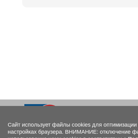
Ходовая часть
KOGEL
Электрооборудование
SACHS
BPW
Контакты
+375 (44) 551-00-56
shop@1tc.by
Сайт использует файлы cookies для оптимизации 
настройках браузера. ВНИМАНИЕ: отключение файл