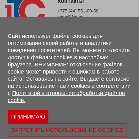
Контакты
+375 (44) 551-00-56
shop@1tc.by
Магазин, склад
Сайт использует файлы cookies для
оптимизации своей работы и аналитики
г. Минск, Минский р-н, п. Привольный, ул. Мира, 20А,
поведения посетителей. Вы можете отключить
223062
доступ к файлам cookies в настройках
г. Брест, ул. Лейтенанта Рябцева, 108 В, 224701
браузера. ВНИМАНИЕ: отключение файлов
Обращаем Ваше внимание, что вся предоставленная на сайте
cookie может привести к ошибкам в работе
информация, касающаяся комплектаций, технических
сайта. Оставаясь на сайте, Вы даете согласие
характеристик, цветовых сочетаний, а также стоимости и
на использование нами cookies в соответствии
сервисного обслуживания носит информационный характер и
с
Политикой в отношении обработки файлов
не является публичной офертой, определяемой п.2 ст.407
cookie.
Гражданского кодекса Республики Беларусь.
Политика обработки персональных данных
Политикой в отношении обработки файлов cookie.
ПРИНИМАЮ
Персональные настройки cookie
ЗАПРЕТИТЬ ИСПОЛЬЗОВАНИЕ COOKIES
© 2026 ООО «Трансконсалт Сервис» УНП 290667530.