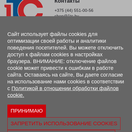
Контакты
+375 (44) 551-00-56
shop@1tc.by
Магазин, склад
Сайт использует файлы cookies для
оптимизации своей работы и аналитики
г. Минск, Минский р-н, п. Привольный, ул. Мира, 20А,
поведения посетителей. Вы можете отключить
223062
доступ к файлам cookies в настройках
г. Брест, ул. Лейтенанта Рябцева, 108 В, 224701
браузера. ВНИМАНИЕ: отключение файлов
Обращаем Ваше внимание, что вся предоставленная на сайте
cookie может привести к ошибкам в работе
информация, касающаяся комплектаций, технических
сайта. Оставаясь на сайте, Вы даете согласие
характеристик, цветовых сочетаний, а также стоимости и
на использование нами cookies в соответствии
сервисного обслуживания носит информационный характер и
с
Политикой в отношении обработки файлов
не является публичной офертой, определяемой п.2 ст.407
cookie.
Гражданского кодекса Республики Беларусь.
Политика обработки персональных данных
Политикой в отношении обработки файлов cookie.
ПРИНИМАЮ
Персональные настройки cookie
ЗАПРЕТИТЬ ИСПОЛЬЗОВАНИЕ COOKIES
© 2026 ООО «Трансконсалт Сервис» УНП 290667530.