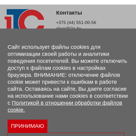
Контакты
+375 (44) 551-00-56
shop@1tc.by
Магазин, склад
Сайт использует файлы cookies для
оптимизации своей работы и аналитики
г. Минск, Минский р-н, п. Привольный, ул. Мира, 20А,
поведения посетителей. Вы можете отключить
223062
доступ к файлам cookies в настройках
г. Брест, ул. Лейтенанта Рябцева, 108 В, 224701
браузера. ВНИМАНИЕ: отключение файлов
Обращаем Ваше внимание, что вся предоставленная на сайте
cookie может привести к ошибкам в работе
информация, касающаяся комплектаций, технических
сайта. Оставаясь на сайте, Вы даете согласие
характеристик, цветовых сочетаний, а также стоимости и
на использование нами cookies в соответствии
сервисного обслуживания носит информационный характер и
с
Политикой в отношении обработки файлов
не является публичной офертой, определяемой п.2 ст.407
cookie.
Гражданского кодекса Республики Беларусь.
Политика обработки персональных данных
Политикой в отношении обработки файлов cookie.
ПРИНИМАЮ
Персональные настройки cookie