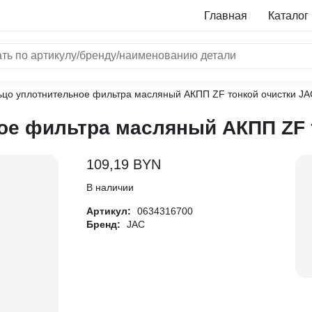
Главная
Каталог
ьцо уплотнительное фильтра масляный AКПП ZF тонкой очистки JA
NRF
ое фильтра масляный AКПП ZF 
Bosch
Все бренды
109,19
BYN
i
В наличии
Артикул:
0634316700
L
Бренд:
JAC
ON
LTER
ALL
I