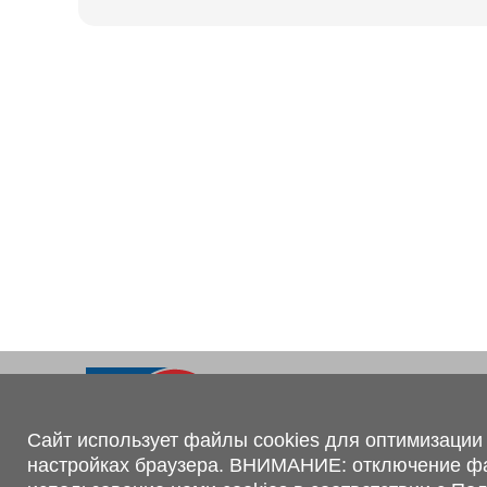
Ходовая часть
KOGEL
Электрооборудование
SACHS
BPW
Контакты
+375 (44) 551-00-56
shop@1tc.by
Сайт использует файлы cookies для оптимизации 
настройках браузера. ВНИМАНИЕ: отключение файл