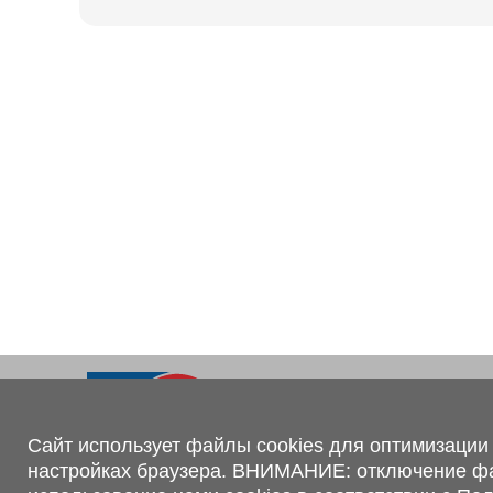
Ходовая часть
KOGEL
Электрооборудование
SACHS
BPW
Контакты
+375 (44) 551-00-56
shop@1tc.by
Сайт использует файлы cookies для оптимизации 
настройках браузера. ВНИМАНИЕ: отключение файл