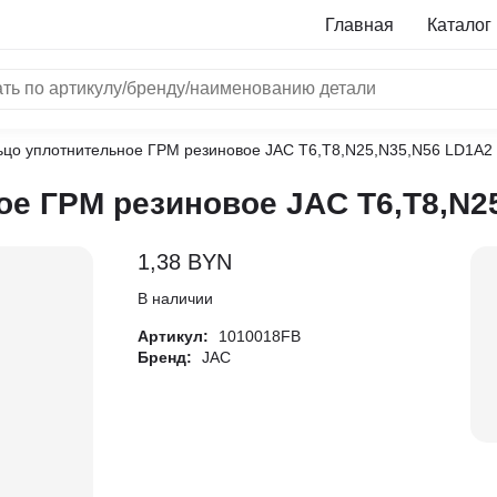
Главная
Каталог
ьцо уплотнительное ГРМ резиновое JAC T6,T8,N25,N35,N56 LD1A2
NRF
е ГРМ резиновое JAC T6,T8,N2
Bosch
Все бренды
1,38
BYN
i
В наличии
Артикул:
1010018FB
L
Бренд:
JAC
ON
LTER
ALL
I