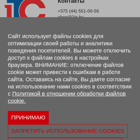
Контакты
+375 (44) 551-00-56
shop@1tc.by
Магазин, склад
Сайт использует файлы cookies для
оптимизации своей работы и аналитики
г. Минск, Минский р-н, п. Привольный, ул. Мира, 20А,
поведения посетителей. Вы можете отключить
223062
доступ к файлам cookies в настройках
г. Брест, ул. Лейтенанта Рябцева, 108 В, 224701
браузера. ВНИМАНИЕ: отключение файлов
Обращаем Ваше внимание, что вся предоставленная на сайте
cookie может привести к ошибкам в работе
информация, касающаяся комплектаций, технических
сайта. Оставаясь на сайте, Вы даете согласие
характеристик, цветовых сочетаний, а также стоимости и
на использование нами cookies в соответствии
сервисного обслуживания носит информационный характер и
с
Политикой в отношении обработки файлов
не является публичной офертой, определяемой п.2 ст.407
cookie.
Гражданского кодекса Республики Беларусь.
Политика обработки персональных данных
Политикой в отношении обработки файлов cookie.
ПРИНИМАЮ
Персональные настройки cookie
ЗАПРЕТИТЬ ИСПОЛЬЗОВАНИЕ COOKIES
© 2026 ООО «Трансконсалт Сервис» УНП 290667530.