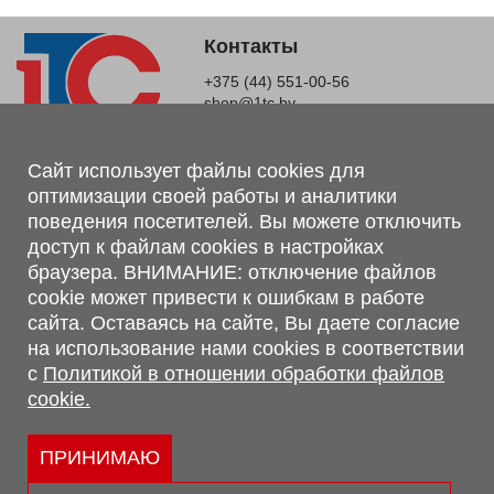
Контакты
+375 (44) 551-00-56
shop@1tc.by
Магазин, склад
Сайт использует файлы cookies для
оптимизации своей работы и аналитики
г. Минск, Минский р-н, п. Привольный, ул. Мира, 20А,
поведения посетителей. Вы можете отключить
223062
доступ к файлам cookies в настройках
г. Брест, ул. Лейтенанта Рябцева, 108 В, 224701
браузера. ВНИМАНИЕ: отключение файлов
Обращаем Ваше внимание, что вся предоставленная на сайте
cookie может привести к ошибкам в работе
информация, касающаяся комплектаций, технических
сайта. Оставаясь на сайте, Вы даете согласие
характеристик, цветовых сочетаний, а также стоимости и
на использование нами cookies в соответствии
сервисного обслуживания носит информационный характер и
с
Политикой в отношении обработки файлов
не является публичной офертой, определяемой п.2 ст.407
cookie.
Гражданского кодекса Республики Беларусь.
Политика обработки персональных данных
Политикой в отношении обработки файлов cookie.
ПРИНИМАЮ
Персональные настройки cookie