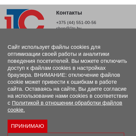
Контакты
+375 (44) 551-00-56
shop@1tc.by
Магазин, склад
Сайт использует файлы cookies для
оптимизации своей работы и аналитики
г. Минск, Минский р-н, п. Привольный, ул. Мира, 20А,
поведения посетителей. Вы можете отключить
223062
доступ к файлам cookies в настройках
г. Брест, ул. Лейтенанта Рябцева, 108 В, 224701
браузера. ВНИМАНИЕ: отключение файлов
Обращаем Ваше внимание, что вся предоставленная на сайте
cookie может привести к ошибкам в работе
информация, касающаяся комплектаций, технических
сайта. Оставаясь на сайте, Вы даете согласие
характеристик, цветовых сочетаний, а также стоимости и
на использование нами cookies в соответствии
сервисного обслуживания носит информационный характер и
с
Политикой в отношении обработки файлов
не является публичной офертой, определяемой п.2 ст.407
cookie.
Гражданского кодекса Республики Беларусь.
Политика обработки персональных данных
Политикой в отношении обработки файлов cookie.
ПРИНИМАЮ
Персональные настройки cookie