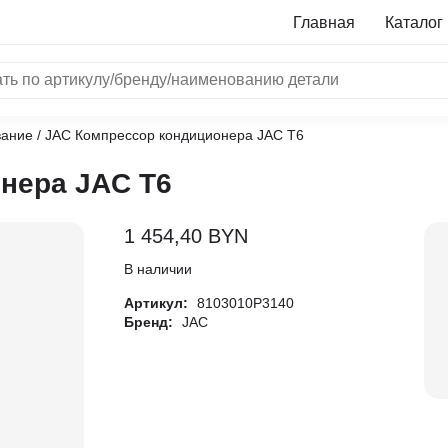
Главная
Каталог
вание
/ JAC Компрессор кондиционера JAC T6
NRF
нера JAC T6
Bosch
Все бренды
1 454,40
BYN
i
В наличии
Артикул:
8103010P3140
L
Бренд:
JAC
ON
LTER
ALL
I