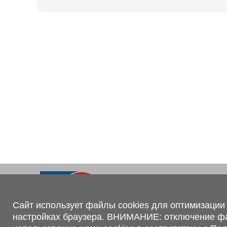
Ходовая часть
KOGEL
Электрооборудование
SACHS
BPW
Контакты
+375 (44) 551-00-56
shop@1tc.by
Сайт использует файлы cookies для оптимизации 
настройках браузера. ВНИМАНИЕ: отключение файл