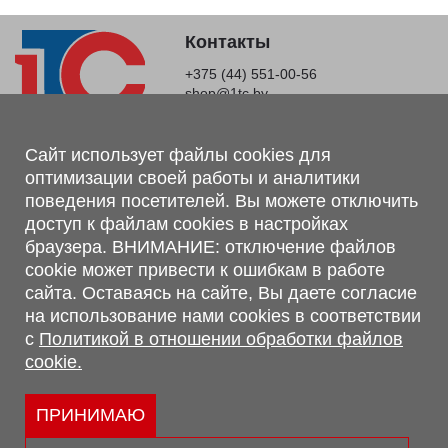
Контакты
+375 (44) 551-00-56
shop@1tc.by
Магазин, склад
Сайт использует файлы cookies для
оптимизации своей работы и аналитики
г. Минск, Минский р-н, п. Привольный, ул. Мира, 20А,
поведения посетителей. Вы можете отключить
223062
доступ к файлам cookies в настройках
г. Брест, ул. Лейтенанта Рябцева, 108 В, 224701
браузера. ВНИМАНИЕ: отключение файлов
Обращаем Ваше внимание, что вся предоставленная на сайте
cookie может привести к ошибкам в работе
информация, касающаяся комплектаций, технических
сайта. Оставаясь на сайте, Вы даете согласие
характеристик, цветовых сочетаний, а также стоимости и
на использование нами cookies в соответствии
сервисного обслуживания носит информационный характер и
с
Политикой в отношении обработки файлов
не является публичной офертой, определяемой п.2 ст.407
cookie.
Гражданского кодекса Республики Беларусь.
Политика обработки персональных данных
Политикой в отношении обработки файлов cookie.
ПРИНИМАЮ
Персональные настройки cookie