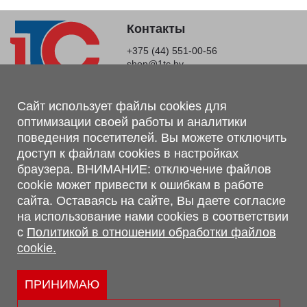
Контакты
+375 (44) 551-00-56
shop@1tc.by
Магазин, склад
Сайт использует файлы cookies для
оптимизации своей работы и аналитики
г. Минск, Минский р-н, п. Привольный, ул. Мира, 20А,
поведения посетителей. Вы можете отключить
223062
доступ к файлам cookies в настройках
г. Брест, ул. Лейтенанта Рябцева, 108 В, 224701
браузера. ВНИМАНИЕ: отключение файлов
Обращаем Ваше внимание, что вся предоставленная на сайте
cookie может привести к ошибкам в работе
информация, касающаяся комплектаций, технических
сайта. Оставаясь на сайте, Вы даете согласие
характеристик, цветовых сочетаний, а также стоимости и
на использование нами cookies в соответствии
сервисного обслуживания носит информационный характер и
с
Политикой в отношении обработки файлов
не является публичной офертой, определяемой п.2 ст.407
cookie.
Гражданского кодекса Республики Беларусь.
Политика обработки персональных данных
Политикой в отношении обработки файлов cookie.
ПРИНИМАЮ
Персональные настройки cookie