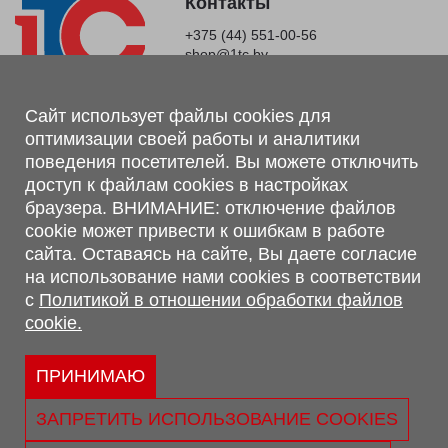
Контакты
+375 (44) 551-00-56
shop@1tc.by
Магазин, склад
Сайт использует файлы cookies для
оптимизации своей работы и аналитики
г. Минск, Минский р-н, п. Привольный, ул. Мира, 20А,
поведения посетителей. Вы можете отключить
223062
доступ к файлам cookies в настройках
г. Брест, ул. Лейтенанта Рябцева, 108 В, 224701
браузера. ВНИМАНИЕ: отключение файлов
Обращаем Ваше внимание, что вся предоставленная на сайте
cookie может привести к ошибкам в работе
информация, касающаяся комплектаций, технических
сайта. Оставаясь на сайте, Вы даете согласие
характеристик, цветовых сочетаний, а также стоимости и
на использование нами cookies в соответствии
сервисного обслуживания носит информационный характер и
с
Политикой в отношении обработки файлов
не является публичной офертой, определяемой п.2 ст.407
cookie.
Гражданского кодекса Республики Беларусь.
Политика обработки персональных данных
Политикой в отношении обработки файлов cookie.
ПРИНИМАЮ
Персональные настройки cookie
ЗАПРЕТИТЬ ИСПОЛЬЗОВАНИЕ COOKIES
© 2026 ООО «Трансконсалт Сервис» УНП 290667530.