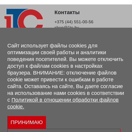
Контакты
+375 (44) 551-00-56
shop@1tc.by
Магазин, склад
Сайт использует файлы cookies для
оптимизации своей работы и аналитики
г. Минск, Минский р-н, п. Привольный, ул. Мира, 20А,
поведения посетителей. Вы можете отключить
223062
доступ к файлам cookies в настройках
г. Брест, ул. Лейтенанта Рябцева, 108 В, 224701
браузера. ВНИМАНИЕ: отключение файлов
Обращаем Ваше внимание, что вся предоставленная на сайте
cookie может привести к ошибкам в работе
информация, касающаяся комплектаций, технических
сайта. Оставаясь на сайте, Вы даете согласие
характеристик, цветовых сочетаний, а также стоимости и
на использование нами cookies в соответствии
сервисного обслуживания носит информационный характер и
с
Политикой в отношении обработки файлов
не является публичной офертой, определяемой п.2 ст.407
cookie.
Гражданского кодекса Республики Беларусь.
Политика обработки персональных данных
Политикой в отношении обработки файлов cookie.
ПРИНИМАЮ
Персональные настройки cookie