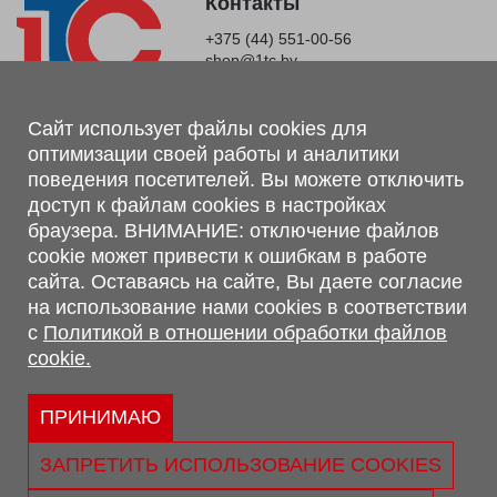
Контакты
+375 (44) 551-00-56
shop@1tc.by
Магазин, склад
Сайт использует файлы cookies для
оптимизации своей работы и аналитики
г. Минск, Минский р-н, п. Привольный, ул. Мира, 20А,
поведения посетителей. Вы можете отключить
223062
доступ к файлам cookies в настройках
г. Брест, ул. Лейтенанта Рябцева, 108 В, 224701
браузера. ВНИМАНИЕ: отключение файлов
Обращаем Ваше внимание, что вся предоставленная на сайте
cookie может привести к ошибкам в работе
информация, касающаяся комплектаций, технических
сайта. Оставаясь на сайте, Вы даете согласие
характеристик, цветовых сочетаний, а также стоимости и
на использование нами cookies в соответствии
сервисного обслуживания носит информационный характер и
с
Политикой в отношении обработки файлов
не является публичной офертой, определяемой п.2 ст.407
cookie.
Гражданского кодекса Республики Беларусь.
Политика обработки персональных данных
Политикой в отношении обработки файлов cookie.
ПРИНИМАЮ
Персональные настройки cookie
ЗАПРЕТИТЬ ИСПОЛЬЗОВАНИЕ COOKIES
© 2026 ООО «Трансконсалт Сервис» УНП 290667530.