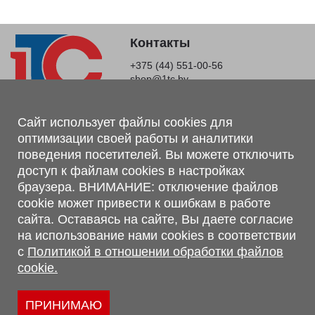
Контакты
+375 (44) 551-00-56
shop@1tc.by
Магазин, склад
Сайт использует файлы cookies для
оптимизации своей работы и аналитики
г. Минск, Минский р-н, п. Привольный, ул. Мира, 20А,
поведения посетителей. Вы можете отключить
223062
доступ к файлам cookies в настройках
г. Брест, ул. Лейтенанта Рябцева, 108 В, 224701
браузера. ВНИМАНИЕ: отключение файлов
Обращаем Ваше внимание, что вся предоставленная на сайте
cookie может привести к ошибкам в работе
информация, касающаяся комплектаций, технических
сайта. Оставаясь на сайте, Вы даете согласие
характеристик, цветовых сочетаний, а также стоимости и
на использование нами cookies в соответствии
сервисного обслуживания носит информационный характер и
с
Политикой в отношении обработки файлов
не является публичной офертой, определяемой п.2 ст.407
cookie.
Гражданского кодекса Республики Беларусь.
Политика обработки персональных данных
Политикой в отношении обработки файлов cookie.
ПРИНИМАЮ