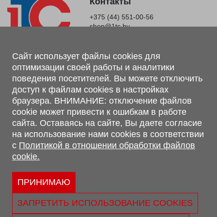
Контакты
+375 (44) 551-00-56
shop@1tc.by
Магазин, склад
Сайт использует файлы cookies для
оптимизации своей работы и аналитики
г. Минск, Минский р-н, п. Привольный, ул. Мира, 20А,
поведения посетителей. Вы можете отключить
223062
доступ к файлам cookies в настройках
г. Брест, ул. Лейтенанта Рябцева, 108 В, 224701
браузера. ВНИМАНИЕ: отключение файлов
Обращаем Ваше внимание, что вся предоставленная на сайте
cookie может привести к ошибкам в работе
информация, касающаяся комплектаций, технических
сайта. Оставаясь на сайте, Вы даете согласие
характеристик, цветовых сочетаний, а также стоимости и
на использование нами cookies в соответствии
сервисного обслуживания носит информационный характер и
с
Политикой в отношении обработки файлов
не является публичной офертой, определяемой п.2 ст.407
cookie.
Гражданского кодекса Республики Беларусь.
Политика обработки персональных данных
Политикой в отношении обработки файлов cookie.
ПРИНИМАЮ
Персональные настройки cookie
ЗАПРЕТИТЬ ИСПОЛЬЗОВАНИЕ COOKIES
© 2026 ООО «Трансконсалт Сервис» УНП 290667530.