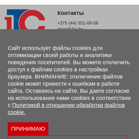
Контакты
+375 (44) 551-00-56
shop@1tc.by
Магазин, склад
Сайт использует файлы cookies для
оптимизации своей работы и аналитики
г. Минск, Минский р-н, п. Привольный, ул. Мира, 20А,
поведения посетителей. Вы можете отключить
223062
доступ к файлам cookies в настройках
г. Брест, ул. Лейтенанта Рябцева, 108 В, 224701
браузера. ВНИМАНИЕ: отключение файлов
Обращаем Ваше внимание, что вся предоставленная на сайте
cookie может привести к ошибкам в работе
информация, касающаяся комплектаций, технических
сайта. Оставаясь на сайте, Вы даете согласие
характеристик, цветовых сочетаний, а также стоимости и
на использование нами cookies в соответствии
сервисного обслуживания носит информационный характер и
с
Политикой в отношении обработки файлов
не является публичной офертой, определяемой п.2 ст.407
cookie.
Гражданского кодекса Республики Беларусь.
Политика обработки персональных данных
Политикой в отношении обработки файлов cookie.
ПРИНИМАЮ
Персональные настройки cookie