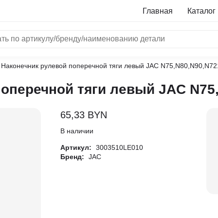
Главная
Каталог
 Наконечник рулевой поперечной тяги левый JAC N75,N80,N90,N72
NRF
оперечной тяги левый JAC N75
Bosch
Все бренды
65,33
BYN
i
В наличии
Артикул:
3003510LE010
L
Бренд:
JAC
ON
LTER
ALL
I