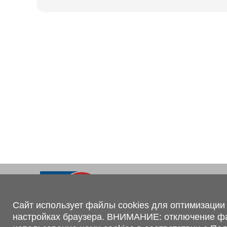
Ходовая часть
KOGEL
Электрооборудование
SACHS
BPW
Контакты
+375 (44) 551-00-56
shop@1tc.by
Сайт использует файлы cookies для оптимизации 
настройках браузера. ВНИМАНИЕ: отключение файл