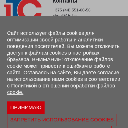
Контакты
+375 (44) 551-00-56
shop@1tc.by
Магазин, склад
Сайт использует файлы cookies для
оптимизации своей работы и аналитики
г. Минск, Минский р-н, п. Привольный, ул. Мира, 20А,
поведения посетителей. Вы можете отключить
223062
доступ к файлам cookies в настройках
г. Брест, ул. Лейтенанта Рябцева, 108 В, 224701
браузера. ВНИМАНИЕ: отключение файлов
Обращаем Ваше внимание, что вся предоставленная на сайте
cookie может привести к ошибкам в работе
информация, касающаяся комплектаций, технических
сайта. Оставаясь на сайте, Вы даете согласие
характеристик, цветовых сочетаний, а также стоимости и
на использование нами cookies в соответствии
сервисного обслуживания носит информационный характер и
с
Политикой в отношении обработки файлов
не является публичной офертой, определяемой п.2 ст.407
cookie.
Гражданского кодекса Республики Беларусь.
Политика обработки персональных данных
Политикой в отношении обработки файлов cookie.
ПРИНИМАЮ
Персональные настройки cookie
ЗАПРЕТИТЬ ИСПОЛЬЗОВАНИЕ COOKIES
© 2026 ООО «Трансконсалт Сервис» УНП 290667530.