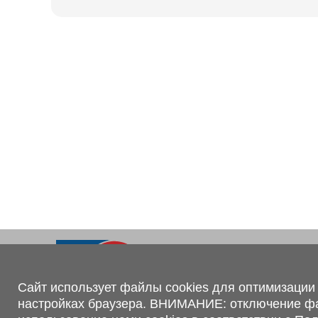
Ходовая часть
KOGEL
Электрооборудование
SACHS
BPW
Контакты
+375 (44) 551-00-56
shop@1tc.by
Сайт использует файлы cookies для оптимизации 
настройках браузера. ВНИМАНИЕ: отключение файл