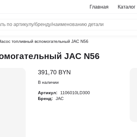
Главная
Каталог
Насос топливный вспомогательный JAC N56
NRF
омогательный JAC N56
Bosch
Все бренды
391,70
BYN
i
В наличии
Артикул:
1106010LD300
L
Бренд:
JAC
ON
LTER
ALL
I