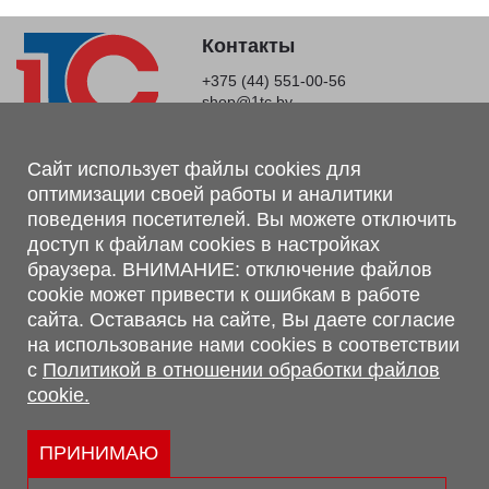
Контакты
+375 (44) 551-00-56
shop@1tc.by
Магазин, склад
Сайт использует файлы cookies для
оптимизации своей работы и аналитики
г. Минск, Минский р-н, п. Привольный, ул. Мира, 20А,
поведения посетителей. Вы можете отключить
223062
доступ к файлам cookies в настройках
г. Брест, ул. Лейтенанта Рябцева, 108 В, 224701
браузера. ВНИМАНИЕ: отключение файлов
Обращаем Ваше внимание, что вся предоставленная на сайте
cookie может привести к ошибкам в работе
информация, касающаяся комплектаций, технических
сайта. Оставаясь на сайте, Вы даете согласие
характеристик, цветовых сочетаний, а также стоимости и
на использование нами cookies в соответствии
сервисного обслуживания носит информационный характер и
с
Политикой в отношении обработки файлов
не является публичной офертой, определяемой п.2 ст.407
cookie.
Гражданского кодекса Республики Беларусь.
Политика обработки персональных данных
Политикой в отношении обработки файлов cookie.
ПРИНИМАЮ
Персональные настройки cookie