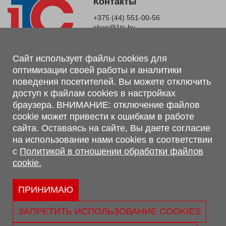
Контакты
+375 (44) 551-00-56
shop@1tc.by
Магазин, склад
Сайт использует файлы cookies для
оптимизации своей работы и аналитики
г. Минск, Минский р-н, п. Привольный, ул. Мира, 20А,
поведения посетителей. Вы можете отключить
223062
доступ к файлам cookies в настройках
г. Брест, ул. Лейтенанта Рябцева, 108 В, 224701
браузера. ВНИМАНИЕ: отключение файлов
Обращаем Ваше внимание, что вся предоставленная на сайте
cookie может привести к ошибкам в работе
информация, касающаяся комплектаций, технических
сайта. Оставаясь на сайте, Вы даете согласие
характеристик, цветовых сочетаний, а также стоимости и
на использование нами cookies в соответствии
сервисного обслуживания носит информационный характер и
с
Политикой в отношении обработки файлов
не является публичной офертой, определяемой п.2 ст.407
cookie.
Гражданского кодекса Республики Беларусь.
Политика обработки персональных данных
Политикой в отношении обработки файлов cookie.
ПРИНИМАЮ
Персональные настройки cookie
ЗАПРЕТИТЬ ИСПОЛЬЗОВАНИЕ COOKIES
© 2026 ООО «Трансконсалт Сервис» УНП 290667530.