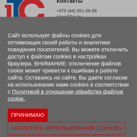
Контакты
+375 (44) 551-00-56
shop@1tc.by
Магазин, склад
Сайт использует файлы cookies для
оптимизации своей работы и аналитики
г. Минск, Минский р-н, п. Привольный, ул. Мира, 20А,
поведения посетителей. Вы можете отключить
223062
доступ к файлам cookies в настройках
г. Брест, ул. Лейтенанта Рябцева, 108 В, 224701
браузера. ВНИМАНИЕ: отключение файлов
Обращаем Ваше внимание, что вся предоставленная на сайте
cookie может привести к ошибкам в работе
информация, касающаяся комплектаций, технических
сайта. Оставаясь на сайте, Вы даете согласие
характеристик, цветовых сочетаний, а также стоимости и
на использование нами cookies в соответствии
сервисного обслуживания носит информационный характер и
с
Политикой в отношении обработки файлов
не является публичной офертой, определяемой п.2 ст.407
cookie.
Гражданского кодекса Республики Беларусь.
Политика обработки персональных данных
Политикой в отношении обработки файлов cookie.
ПРИНИМАЮ
Персональные настройки cookie
ЗАПРЕТИТЬ ИСПОЛЬЗОВАНИЕ COOKIES
© 2026 ООО «Трансконсалт Сервис» УНП 290667530.